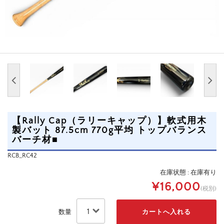
【Rally Cap（ラリーキャップ）】軟式用木
製バット 87.5cm 770g平均 トップバランス
バーチ材■
RCB_RC42
在庫状態 : 在庫有り
¥16,000
(税別)
数量