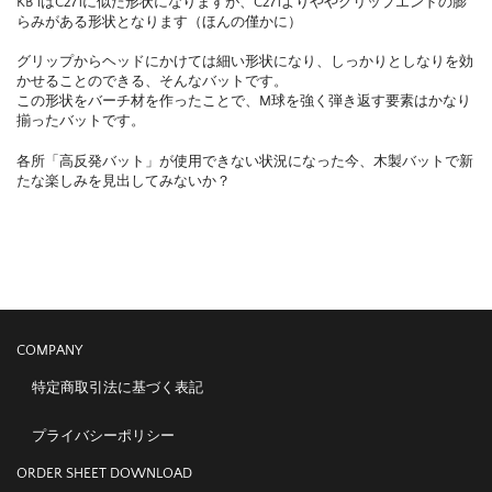
KB 1はC271に似た形状になりますが、C271よりややグリップエンドの膨
らみがある形状となります（ほんの僅かに）
グリップからヘッドにかけては細い形状になり、しっかりとしなりを効
かせることのできる、そんなバットです。
この形状をバーチ材を作ったことで、M球を強く弾き返す要素はかなり
揃ったバットです。
各所「高反発バット」が使用できない状況になった今、木製バットで新
たな楽しみを見出してみないか？
COMPANY
特定商取引法に基づく表記
プライバシーポリシー
ORDER SHEET DOWNLOAD