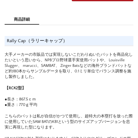
商品詳細
Rally Cap（ラリーキャップ）
大手メーカーの市販品では実現しないこだわりぬいたバットを商品化し
たいという思いから、NPBプロ野球選手実使用バットや、 Louisville
Slugger、 marucci、SAMBAT、 Zinger Batsなどの海外ブランドバットな
ど約180本からサンプルデータを取り、0.1ミリ単位でバランス調整を施
し製作しました。
【RC42型】
●長さ：867.5ｃｍ
●重さ：770ｇ平均
こちらのバットは私が自信がかつて使用し、超特大の本塁打を放った際
に使用していたSAM BATのKB1という型のサイズアップバージョンを忠
実に再現した型になります。