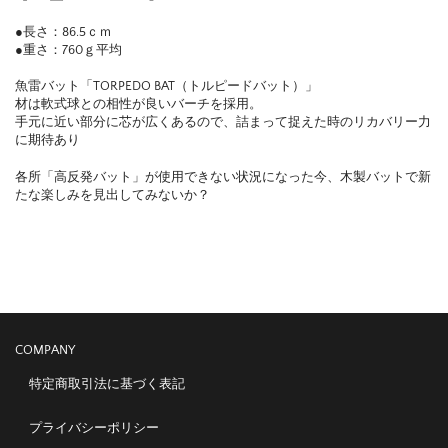
●長さ：86.5ｃｍ
●重さ：760ｇ平均
魚雷バット「TORPEDO BAT（トルピードバット）」
材は軟式球との相性が良いバーチを採用。
手元に近い部分に芯が広くあるので、詰まって捉えた時のリカバリー力
に期待あり
各所「高反発バット」が使用できない状況になった今、木製バットで新
たな楽しみを見出してみないか？
COMPANY
特定商取引法に基づく表記
プライバシーポリシー