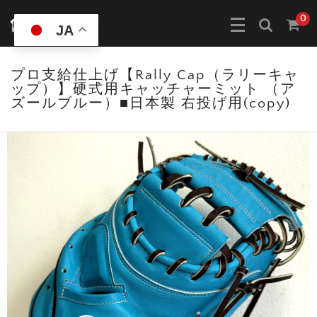
0
JA
プロ支給仕上げ【Rally Cap（ラリーキャ
ップ）】硬式用キャッチャーミット （ア
ズールブルー）■日本製 右投げ用(copy)