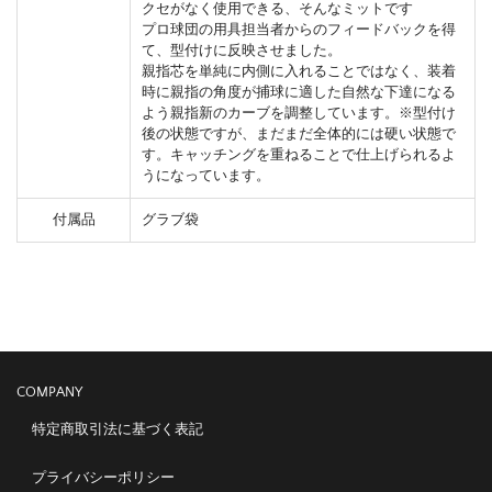
クセがなく使用できる、そんなミットです
プロ球団の用具担当者からのフィードバックを得
て、型付けに反映させました。
親指芯を単純に内側に入れることではなく、装着
時に親指の角度が捕球に適した自然な下達になる
よう親指新のカーブを調整しています。※型付け
後の状態ですが、まだまだ全体的には硬い状態で
す。キャッチングを重ねることで仕上げられるよ
うになっています。
付属品
グラブ袋
COMPANY
特定商取引法に基づく表記
プライバシーポリシー