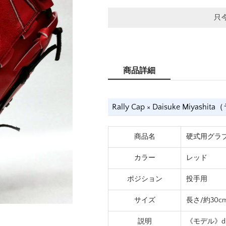
只
商品詳細
Rally Cap × Daisuke Miy
商品名
硬式用グラブ 
カラー
レッド
ポジション
投手用
サイズ
長さ/約30c
説明
《モデル》dice