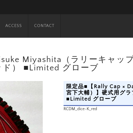
ACCESS
CONTACT
 Daisuke Miyashita（ラリ
ド） ■Limited グローブ
限定品■【Rally Cap × 
宮下大輔）】硬式用グラブ 
■Limited グローブ
RCDM_dice-K_red