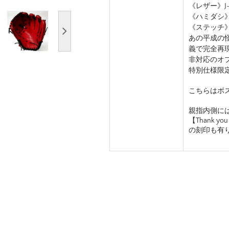
《レザー》J-
《ハミダシ
《ステッチ
あの平成の怪物」
義で完全再
非対応のオ
特別仕様限
こちらはボ
親指内側に
【Thank you 
の刻印も有