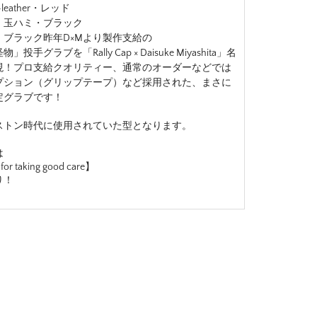
leather・レッド
》玉ハミ・ブラック
》ブラック昨年D×Mより製作支給の
投手グラブを「Rally Cap × Daisuke Miyashita」名
現！プロ支給クオリティー、通常のオーダーなどでは
プション（グリップテープ）など採用された、まさに
定グラブです！
ストン時代に使用されていた型となります。
は
for taking good care】
り！