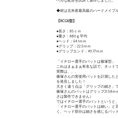
ベルな配合を試みて製作しました。
◆材は北米産最高級のハードメイプ
【RCG6型】
●長さ：85ｃｍ
●重さ：880ｇ平均
●ヘッド：64.1ｍｍ
●グリップ：22.5ｍｍ
●グリップエンド：49.77ｍｍ
「イチロー選手のバットは篠塚型」
これはまぁまぁ有名な話で、ネット
実際は、、、
篠塚さんの実使用バットを計測した
を発見しました！
大きく違う点は「グリップの細さ」
篠塚さんのバットはグリップ21.58
さは製作できません）
ではイチロー選手のバットというと、
「イチロー選手のバットは細い」と
く、ヘッド部分は細さを感じるバッ