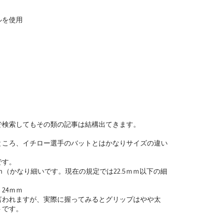
ルを使用
で検索してもその類の記事は結構出てきます。
ところ、イチロー選手のバットとはかなりサイズの違い
です。
ｍｍ（かなり細いです。現在の規定では22.5ｍｍ以下の細
24ｍｍ
言われますが、実際に握ってみるとグリップはやや太
トです。