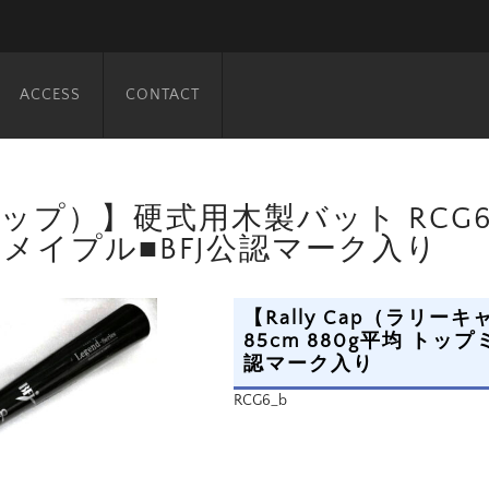
ACCESS
CONTACT
ャップ）】硬式用木製バット RCG6型
メイプル■BFJ公認マーク入り
【Rally Cap（ラリ
85cm 880g平均 トッ
認マーク入り
RCG6_b