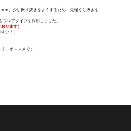
.5ｍｍ、少し振り抜きをよくするため、先端くり抜きを
ドをフレアタイプを採用しました。
ております）
やすい！」
。
さま、オススメです！