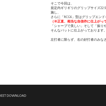
そこで今回は、
規定内ギリギリのグリップサイズ22
施し、
さらに「RCG6」型はグリップエン
（※正直、相当な自信作に仕上がっ
「シャープで美しい」そして「振り
そんなバットに仕上がっております
左打者に限らず、右の好打者のみな
HEET DOWNLOAD