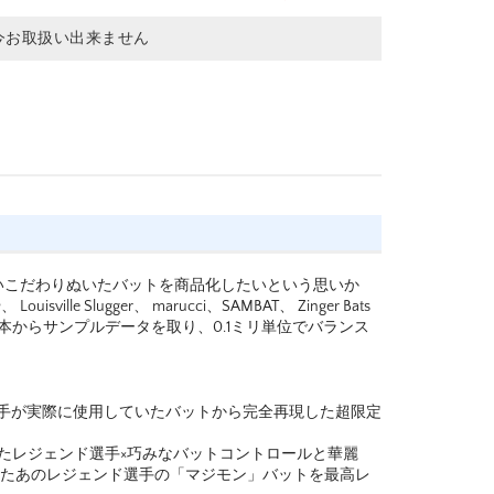
今お取扱い出来ません
いこだわりぬいたバットを商品化したいという思いか
lle Slugger、 marucci、SAMBAT、 Zinger Bats
本からサンプルデータを取り、0.1ミリ単位でバランス
選手が実際に使用していたバットから完全再現した超限定
したレジェンド選手×巧みなバットコントロールと華麗
したあのレジェンド選手の「マジモン」バットを最高レ