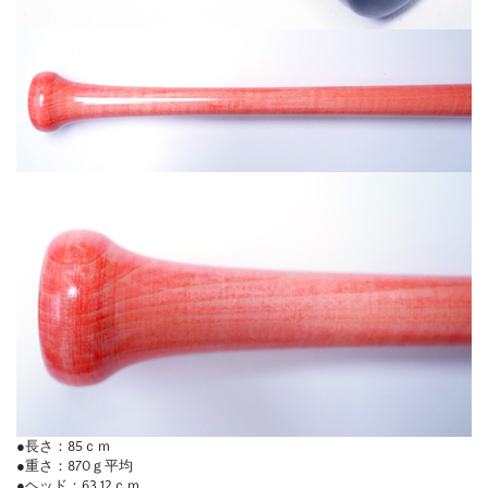
●長さ：85ｃｍ
●重さ：870ｇ平均
●ヘッド：63.12ｃｍ