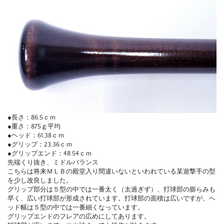
●長さ：86.5ｃｍ
●重さ：875ｇ平均
●ヘッド：61.38ｃｍ
●グリップ：23.36ｃｍ
●グリップエンド：48.54ｃｍ
先端くり抜き、ミドルバランス
こちらは将来ＭＬＢの殿堂入り間違いないといわれている某遊撃手の型
を少し改良しました。
グリップ部分は５型の中では一番太く（太過ぎず）、打球部の膨らみも
早く、広い打球部が形成されています。打球部の面積は広いですが、ヘ
ッド幅は５型の中では一番細くなっています。
グリップエンドのフレアの広めにしてあります。