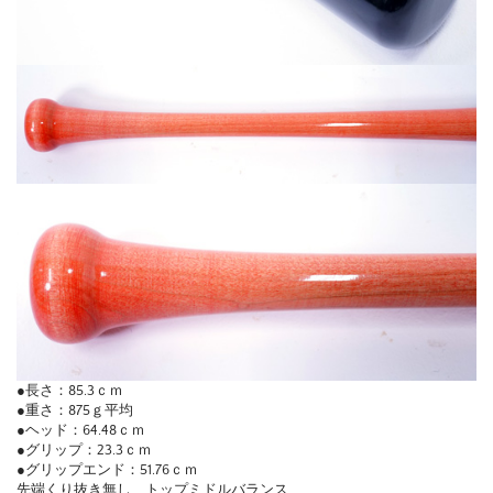
●長さ：85.3ｃｍ
●重さ：875ｇ平均
●ヘッド：64.48ｃｍ
●グリップ：23.3ｃｍ
●グリップエンド：51.76ｃｍ
先端くり抜き無し、トップミドルバランス