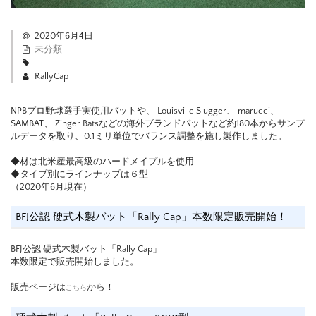
2020年6月4日
未分類
RallyCap
NPBプロ野球選手実使用バットや、 Louisville Slugger、 marucci、
SAMBAT、 Zinger Batsなどの海外ブランドバットなど約180本からサンプ
ルデータを取り、0.1ミリ単位でバランス調整を施し製作しました。
◆材は北米産最高級のハードメイプルを使用
◆タイプ別にラインナップは６型
（2020年6月現在）
BFJ公認 硬式木製バット「Rally Cap」本数限定販売開始！
BFJ公認 硬式木製バット「Rally Cap」
本数限定で販売開始しました。
販売ページは
から！
こちら