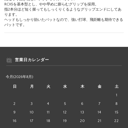
RCX5を基本型とし、やや早めに膨らむグリップを採用。
指2本分ほど短く握ってもしっくりくるようなグリップエンドにしてあ
ります。
ヘッドもしっかり効いたバットなので、強い打球、飛距離も期待できる
バットです。
営業日カレンダー
今月(2026年8月)
日
月
火
水
木
金
土
1
2
3
4
5
6
7
8
9
10
11
12
13
14
15
16
17
18
19
20
21
22