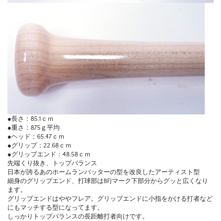
●長さ：85.1ｃｍ
●重さ：875ｇ平均
●ヘッド：65.47ｃｍ
●グリップ：22.68ｃｍ
●グリップエンド：48.58ｃｍ
先端くり抜き、トップバランス
日本が誇るあのホームランバッターの型を改良したアーティスト型
細身のグリップエンド、打球部はBFJマーク下部分からグッと広くなり
ます。
グリップエンドはややフレア。グリップエンドに小指をかける打者など
にもマッチする型になってます。
しっかりトップバランスの長距離打者向けです。