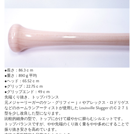
●長さ：86.3ｃｍ
●重さ：890ｇ平均
●ヘッド：65.52ｃｍ
●グリップ：22.75ｃｍ
●グリップエンド：49ｃｍ
先端くり抜き、トップバランス
元メジャーリーガーのケン・グリフィーｊｒやアレックス・ロドリゲス
などのホームランアーティストが使用した Louisville Slugger のＣ２７１
型を少し改良した型になります。
比較的細身の型で、トップにかけて緩やかに膨らむシルエットです。
トップバランスですが、やや先端のくり抜く量をやや多めにすることで
振り抜き安さを高めています。