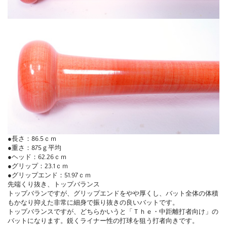
●長さ：86.5ｃｍ
●重さ：875ｇ平均
●ヘッド：62.26ｃｍ
●グリップ：23.1ｃｍ
●グリップエンド：51.97ｃｍ
先端くり抜き、トップバランス
トップバランですが、グリップエンドをやや厚くし、バット全体の体積
もかなり抑えた非常に細身で振り抜きの良いバットです。
トップバランスですが、どちらかいうと「Ｔｈｅ・中距離打者向け」の
バットになります。鋭くライナー性の打球を狙う打者向きです。