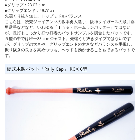
●グリップ：23.02ｃｍ
●グリップエンド：49.77ｃｍ
先端くり抜き無し、トップミドルバランス
こちらは、読売ジャイアンツの坂本勇人選手、阪神タイガースの糸井嘉
男選手などなど、いわゆる「Ｔｈｅ・ホームランバッター」ではない
が、長打もしっかり打つ打者のバットサンプルを調合したバットです。
５型の中では唯一85ｃｍジャスト。先端くり抜きタイプではないです
が、グリップの太さや、グリップエンドの太さなどバランスを重視し、
振り抜きの良さを高めつつも、ヘッドも効かせることもできるバットで
す。
硬式木製バット「Rally Cap」 RCX 6型