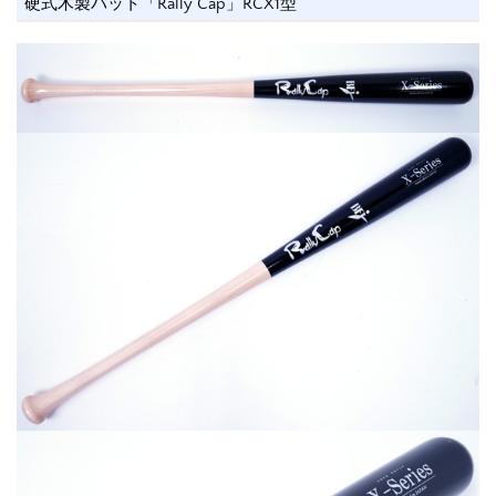
硬式木製バット「Rally Cap」RCX1型