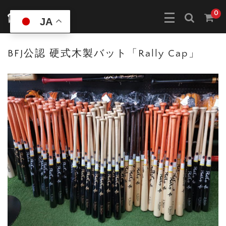
0
JA
BFJ公認 硬式木製バット「Rally Cap」